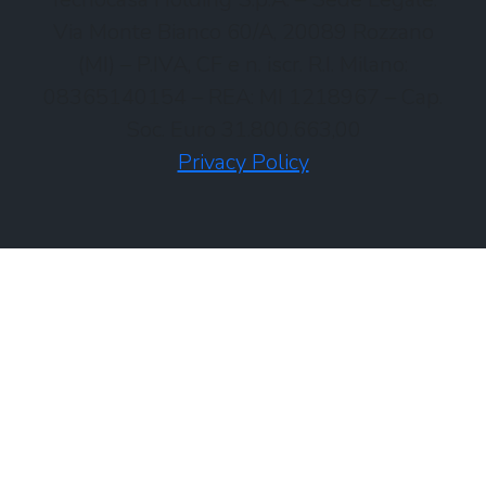
Via Monte Bianco 60/A, 20089 Rozzano
(MI) – P.IVA, CF e n. iscr. R.I. Milano:
08365140154 – REA: MI 1218967 – Cap.
Soc. Euro 31.800.663,00
Privacy Policy